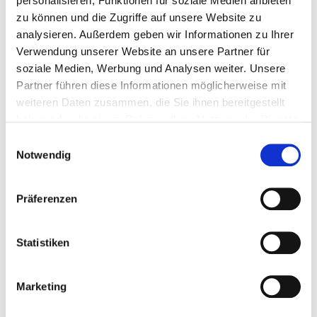
personalisieren, Funktionen für soziale Medien anbieten
Hagnauer Hof Waldshut-Tiengen
zu können und die Zugriffe auf unsere Website zu
analysieren. Außerdem geben wir Informationen zu Ihrer
Hegauhaus Singen
Verwendung unserer Website an unsere Partner für
soziale Medien, Werbung und Analysen weiter. Unsere
Henslerhof im Schwarzwald
Partner führen diese Informationen möglicherweise mit
weiteren Daten zusammen, die Sie ihnen bereitgestellt
Hof Höfen Allensbach
haben oder die sie im Rahmen Ihrer Nutzung der Dienste
gesammelt haben.
Einwilligungsauswahl
Hotel Barleben Konstanz
Notwendig
Hotel Hohentwiel
Präferenzen
Insel Mainau
Statistiken
Johanniterstube Rottweil
Lochmühle Eigeltingen
Marketing