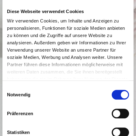
Diese Webseite verwendet Cookies
Wir verwenden Cookies, um Inhalte und Anzeigen zu
personalisieren, Funktionen für soziale Medien anbieten
zu können und die Zugriffe auf unsere Website zu
analysieren. Außerdem geben wir Informationen zu Ihrer
Verwendung unserer Website an unsere Partner für
soziale Medien, Werbung und Analysen weiter. Unsere
Partner führen diese Informationen möglicherweise mit
weiteren Daten zusammen, die Sie ihnen bereitgestellt
haben oder die sie im Rahmen Ihrer Nutzung der Dienste
Die offene und herzliche Art von Gudrun hat uns auf der
gesammelt haben.
Einwilligungsauswahl
Suche nach einer Traurednerin gleich von ihr überzeugt.
Notwendig
Bei unseren Gesprächen haben wir uns sehr wohlgefühlt
und wurden mit all unseren Wünschen ernstgenommen.
An unserem Tag lief nicht zuletzt Dank ihr alles
Präferenzen
reibungslos, so wie wir es uns vorgestellt haben. Vielen
herzlichen Dank für dieses einmalige Erlebnis, das du
Statistiken
mit uns gestaltet hast!