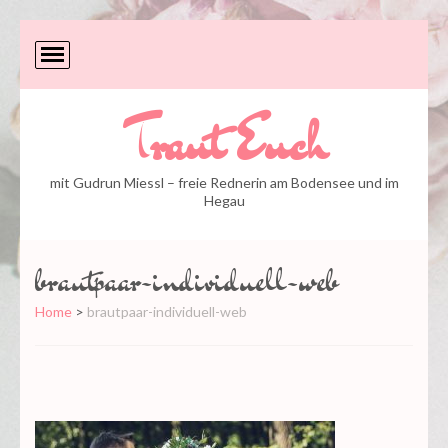
Traut Euch
mit Gudrun Miessl – freie Rednerin am Bodensee und im
Hegau
brautpaar-individuell-web
Home
>
brautpaar-individuell-web