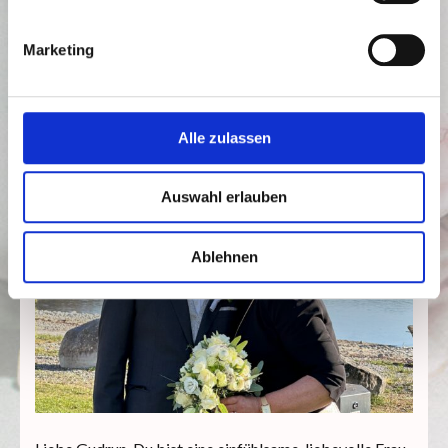
Laura & David (Trauort: Biohof)
Marketing
Alle zulassen
Auswahl erlauben
Ablehnen