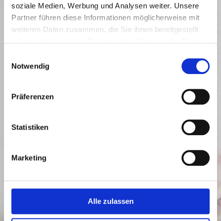
Suchen
soziale Medien, Werbung und Analysen weiter. Unsere
nach:
Partner führen diese Informationen möglicherweise mit
weiteren Daten zusammen, die Sie ihnen bereitgestellt
haben oder die sie im Rahmen Ihrer Nutzung der Dienste
gesammelt haben.
Einwilligungsauswahl
Notwendig
Präferenzen
Statistiken
Marketing
RÜCKMELDUNGEN
Alle zulassen