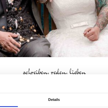
schreiben, reden, lieben
Foto: Lukas Leertaste
Details
WEITERLESEN