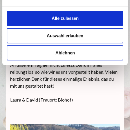
Alle zulassen
Auswahl erlauben
Die offene und herzliche Art von Gudrun hat uns auf der
Suche nach einer Traurednerin gleich von ihr überzeugt.
Bei unseren Gesprächen haben wir uns sehr wohlgefühlt
Ablehnen
und wurden mit all unseren Wünschen ernstgenommen.
An unserem Tag lief nicht zuletzt Dank ihr alles
reibungslos, so wie wir es uns vorgestellt haben. Vielen
herzlichen Dank für dieses einmalige Erlebnis, das du
mit uns gestaltet hast!
Laura & David (Trauort: Biohof)