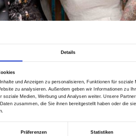
Details
Cookies
schreiben, reden, lieben
nhalte und Anzeigen zu personalisieren, Funktionen für soziale
Website zu analysieren. Außerdem geben wir Informationen zu I
r soziale Medien, Werbung und Analysen weiter. Unsere Partner
Foto: Lukas Leertaste
 Daten zusammen, die Sie ihnen bereitgestellt haben oder die s
n.
WEITERLESEN
Präferenzen
Statistiken